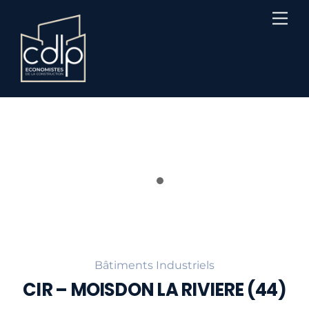
Skip
Me
to
content
Bâtiments Industriels
CIR – MOISDON LA RIVIERE (44)